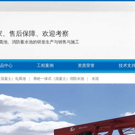
厂家、售后保障、欢迎考察
粪池、消防蓄水池的研发生产与销售与施工
品中心
工程案例
资质荣誉
技术支
（混凝土）化粪池
|
商砼一体式（混凝土）消防水池
|
水泥
|
玻璃钢污水收集池
|
混凝土污水收集池
|
混凝土沉淀调
压化粪池
|