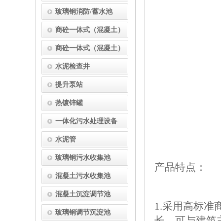
玻璃钢消防/蓄水池
商砼一体式（混凝土）
化粪池
商砼一体式（混凝土）
消防水池
水泥检查井
提升泵站
热镀锌罐
一体化污水处理设备
水泥管
玻璃钢污水收集池
产品特点：
混凝土污水收集池
混凝土沉淀调节池
1.采用高标
玻璃钢调节沉淀池
长，可与建筑