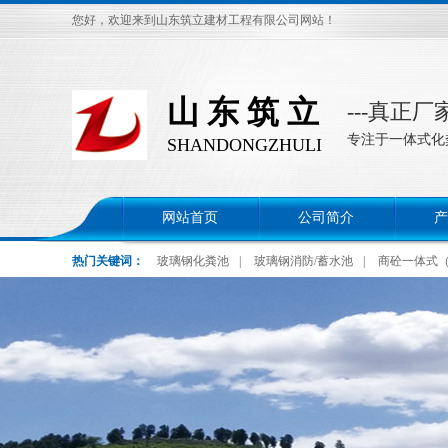
您好，欢迎来到山东筑立建材工程有限公司网站！
山 东 筑 立
---真正
专注于一体式化
SHANDONGZHULI
网站首页
公司简介
产
热门关键词：
玻璃钢化粪池
|
玻璃钢消防/蓄水池
|
商砼一体式
检查井
|
提升泵站
|
热镀锌罐
|
一体化污水处理设备
|
水泥管
节池
|
玻璃钢调节沉淀池
|
玻璃钢隔油池
|
混凝土隔油池
|
模